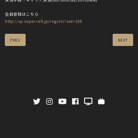
会員登録はこちら
http://sp.supercell.jp/regists?aid=198
PREV
NEXT