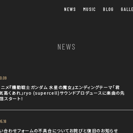
NEWS
MUSIC
BLOG
GALL
NEWS
0.09
アニメ『機動戦士ガンダム 水星の魔女』エンディングテーマ「君
気高くあれ」ryo (supercell)サウンドプロデュースに楽曲の先
信スタート！
5.16
い合わせフォームの不具合についてお詫びと復旧のお知らせ